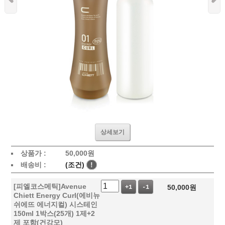
상세보기
상품가 :
50,000
원
배송비 :
(조건)
!
[피엘코스메틱]Avenue
50,000
원
+1
-1
Chiett Energy Curl(에비뉴
쉬에뜨 에너지컬) 시스테인
150ml 1박스(25개) 1제+2
제 포함(건강모)