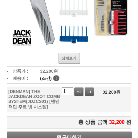
상세보기
상품가 :
32,200
원
배송비 :
(조건)
!
[DENMAN] THE
32,200
원
+1
-1
JACKDEAN ZOOT COMB
SYSTEM(JDZCS01) [덴맨
잭딘 주트 빗 시스템]
총 상품 금액
32,200
원
구매하기