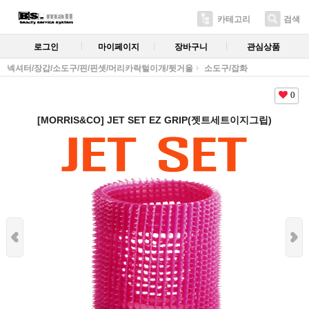
카테고리
검색
로그인
마이페이지
장바구니
관심상품
넥셔터/장갑/소도구/핀/핀셋/머리카락털이개/뒷거울
소도구/잡화
0
[MORRIS&CO] JET SET EZ GRIP(젯트세트이지그립)