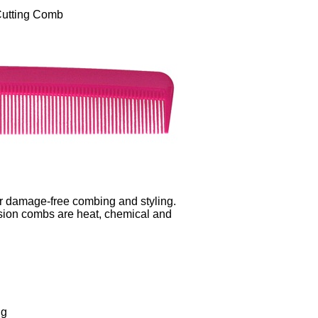
Cutting Comb
r damage-free combing and styling.
ision combs are heat, chemical and
ng