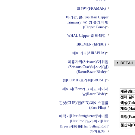
AIVIL
프라마(FRAMAR)
바리깡, 클리퍼(Hair Clipper
Trimmer)/바리깡 클리퍼 빗
(Clipper Comb)
WHAL Clipper 왈 바리깡
BREMEN (브레맨)
에어라파(AIRAPHA)
미용가위(Scissors)/가위집
(Scissors Case)/레자기(날)
(Razor/Razor Blade)
빗[COMB]/브러쉬[BRUSH]
레이저( Razor) 그리고 레이저
제품명(Pro
날(Razor Blade)
전체 길이(E
핀셋(CLIP)/핀(PIN)/페이스필름
색상(Colo
(Face Film)
재질(Mate
매직기[Hair Straightener]/아이롱
특징(Feat
[Hair Iron]/드라이기[Hair
원산지(Ori
Dryer]/세팅롤[Hair Setting Roll]/
파마모자[