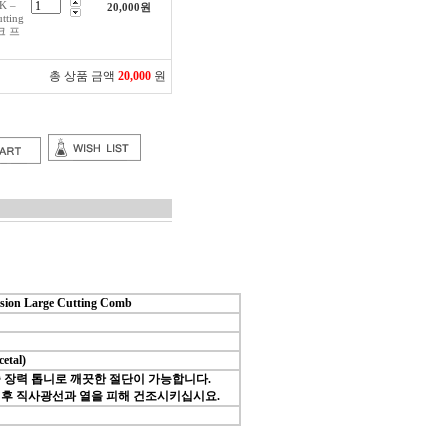
K –
20,000
원
tting
크 프
총 상품 금액
20,000
원
ision Large Cutting Comb
etal)
 장력 톱니로 깨끗한 절단이 가능합니다.
 후 직사광선과 열을 피해 건조시키십시요.