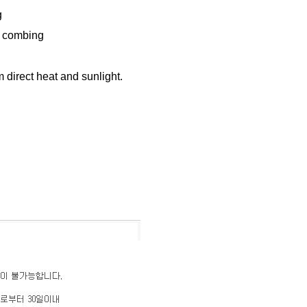
g
e combing
direct heat and sunlight.