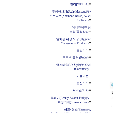
웰라[WELLA]
두피마사지(Scalp Massage)/샴
프브러쉬(Shampoo Brush) /타이
머(Timer)
메니큐어/왁싱
코팅/중성칼라
일회용 위생 도구 (Hygiene
Management Products)
붙임머리
구루뿌 롤러 (Roller)
업스타일(Up Style)/컨슈머
(Consumer)
미용가전
고전머리
서비스/기타
츄레이(Beauty Saloon Trolly)/가
위정리대(Scissors Case)
샴프/ 린스(Shampoo,