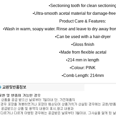
•
Sectioning tooth for clean sectionin
•
Ultra-smooth acetal material for damage-fre
Product Care & Features:
•
Wash in warm, soapy water. Rinse and leave to dry away from 
•
Can be used with a hair-dryer
•
Gloss finish
•
Made from flexible acetal
•
214 mm in length
•
Colour: PINK
•
Comb Length: 214mm