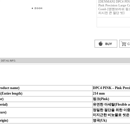
[DENMAN] DPC4 PIN
Pink Precision Large Cu
Comb [덴맨브러쉬 핑
리시전 큰 절단 빗]
duct name)
DPC4 PINK
–
Pink Prec
ntire length)
214 mm
r)
핑크(Pink)
rial)
유연한 아세탈(Flexible ac
정밀한 절단을 위한 이중
ure)
미지근한 비눗물로 씻은
gin)
영국(Uk)