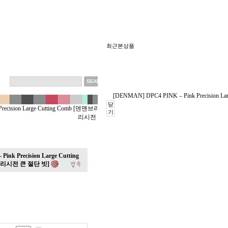
최근본상품
[DENMAN] DPC4 PINK – Pink Precisi
닫
Precision Large Cutting Comb [덴맨브러쉬 핑크 프
기
리시전 큰 절단 빗]
ink Precision Large Cutting
프리시전 큰 절단 빗]