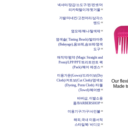
넥셔터/장갑/소도구/핀/핀셋/머
리카락털이개/뒷거울
가발/마네킨/고전머리/삼각스
탠드
염모제/해나/탈색제
염색솔( Tinting Brush)/발랴야쥬
(Balayage),옴브레,솜브레/염색
도구
매직약/펌약 (Magic Straight and
Prem)/LPP/PPT/트리트먼트 팩
(Pack)/헤어 에센스
미용가운(Gown)/드라이보(Dry
Cloth)/커트보(Cut Cloth)/염색보
Our fle
(Dyeing, Perm Cloth) /타월
Made to
(Towel)/헤어밴
바버샵, 이발소용
품/BARBERSHOP
미용기구/가구/사인볼
해외,국내 미용서적
스타일북/ 비디오