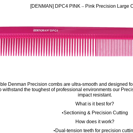
[DENMAN] DPC4 PINK
–
Pink Precision Large 
xible Denman Precision combs are ultra-smooth and designed fo
 withstand the toughest of professional environments our Prec
impact resistant.
What is it best for?
•
Sectioning & Precision Cutting
How does it work?
•
Dual-tension teeth for precision cutti