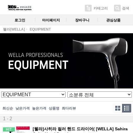
카테고리
검색
로그인
마이페이지
장바구니
관심상품
웰라[WELLA]
EQUIPMENT
최신순
낮은가격
높은가격
상품명
최다리뷰
1 - 2
[웰라]사히라 컬러 핸드 드라이어( [WELLA] Sahira